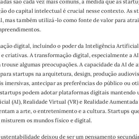
stadas são cada vez mais comuns, à medida que as start
ação do capital intelectual é crucial nesse contexto. As
al, mas também utilizá-lo como fonte de valor para atrai
empreendimentos.
ação digital, incluindo o poder da Inteligência Artificia
s e criativas. A transformação digital, especialmente a 
 trouxe algumas preocupações. A capacidade da AI de a
 para startups na arquitetura, design, produção audiovi
is imersivas, antecipar as preferências do público ou o
startups podem adotar plataformas digitais mantendo u
ficial (AI), Realidade Virtual (VR) e Realidade Aumentada
ntam a arte, o entretenimento e a cultura. Startups q
 misturem os mundos físico e digital.
a sustentabilidade deixou de ser um pensamento secundá