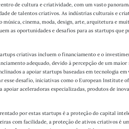
ntro de cultura e criatividade, com um vasto panorama
ade de talentos criativos. As indústrias culturais e cr
o música, cinema, moda, design, arte, arquitetura e mu
uem as oportunidades e desafios para as startups que 
tartups criativas incluem o financiamento e o investime
anciamento adequado, devido à percepção de um maior ri
nclinados a apoiar startups baseadas em tecnologia em
rar esse desafio, iniciativas como o European Institute 
 a apoiar aceleradoras especializadas, produtos de inov
rentado por estas startups é a proteção do capital inte
eiras com facilidade, a proteção de ativos criativos é 