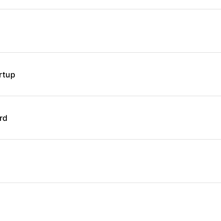
rtup
rd