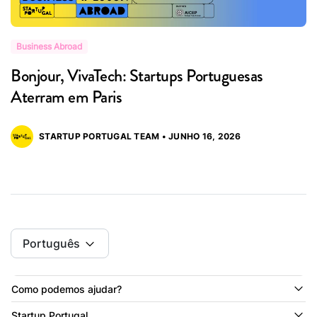
Business Abroad
B
Bonjour, VivaTech: Startups Portuguesas
S
Aterram em Paris
R
STARTUP PORTUGAL TEAM • JUNHO 16, 2026
Português
Como podemos ajudar?
Startup Portugal