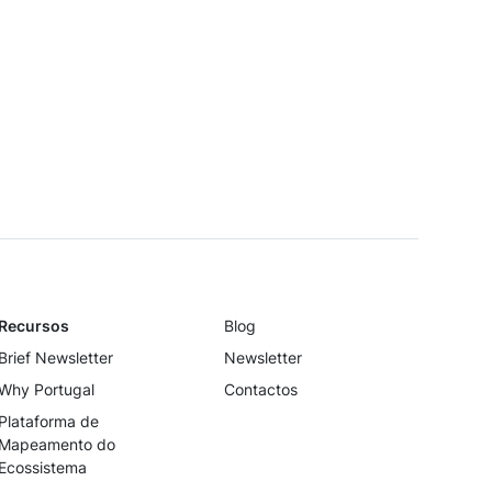
EPISÓDIO10
Ana Pi
LISTEN ON
Spotify →
Recursos
Blog
Brief Newsletter
Newsletter
Why Portugal
Contactos
Plataforma de
Mapeamento do
Ecossistema