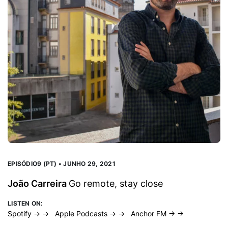
EPISÓDIO9 (PT) • JUNHO 29, 2021
EP
João Carreira
Go remote, stay close
A
h
LISTEN ON:
Spotify → →
Apple Podcasts → →
Anchor FM → →
LI
Sp