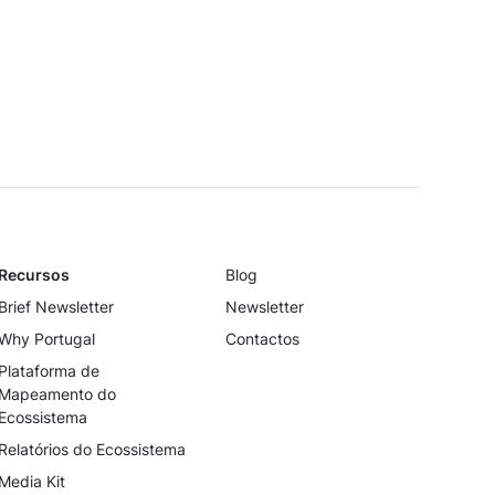
Ana Pi
LISTEN ON
Spotify →
Recursos
Blog
Brief Newsletter
Newsletter
Why Portugal
Contactos
Plataforma de
Mapeamento do
Ecossistema
Relatórios do Ecossistema
Media Kit