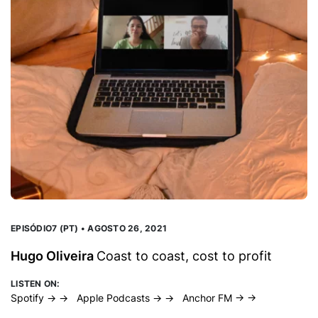
EPISÓDIO7 (PT) • AGOSTO 26, 2021
EP
Hugo Oliveira
Coast to coast, cost to profit
D
LISTEN ON:
LI
Spotify → →
Apple Podcasts → →
Anchor FM → →
Sp