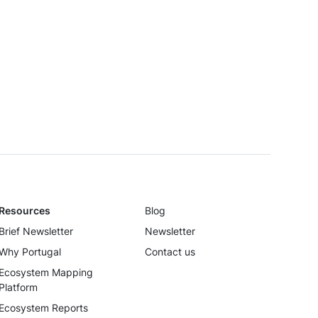
EPISODE10
Ana Pi
LISTEN ON
Spotify →
Resources
Blog
Brief Newsletter
Newsletter
Why Portugal
Contact us
Ecosystem Mapping
Platform
Ecosystem Reports